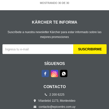
MOSTRANDO
30
DE
30
KÄRCHER TE INFORMA
Suscríbete a nuestra newsletter Kärcher para estar informado sobre las
mejores promociones
SUSCRIBIRME
SÍGUENOS



CONTACTO
2 200 6225
Vilardebó 1173, Montevideo
contacto@epicentro.com.uy