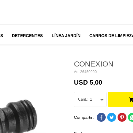
OS
DETERGENTES
LÍNEA JARDÍN
CARROS DE LIMPIEZ
CONEXION
26450990
USD
5,00
1


