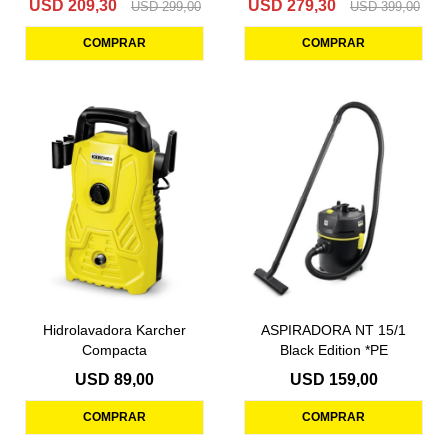
USD
209,30
USD
279,30
USD
299,00
USD
399,00
Hidrolavadora Karcher
ASPIRADORA NT 15/1
Compacta
Black Edition *PE
USD
89,00
USD
159,00