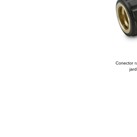
Conector r
jar