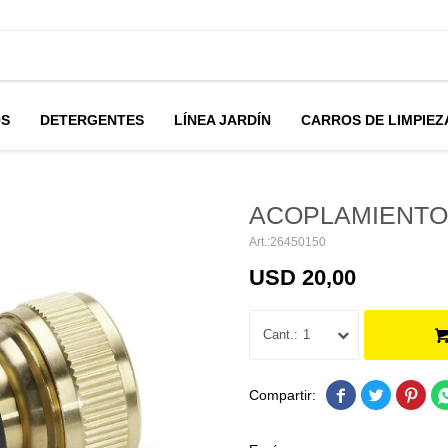
OS
DETERGENTES
LÍNEA JARDÍN
CARROS DE LIMPIEZ
ACOPLAMIENTO
26450150
USD
20,00
1


