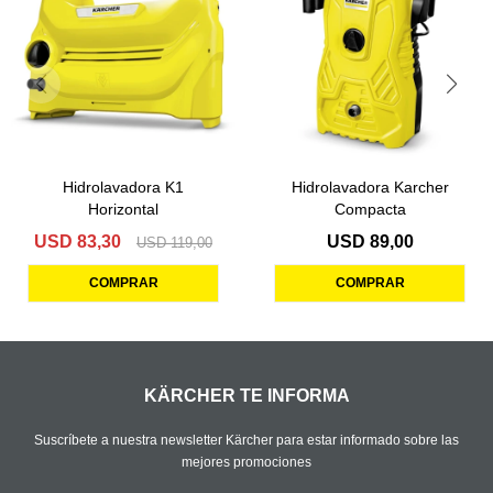
Hidrolavadora K1
Hidrolavadora Karcher
Horizontal
Compacta
USD
83,30
USD
89,00
USD
119,00
KÄRCHER TE INFORMA
Suscríbete a nuestra newsletter Kärcher para estar informado sobre las
mejores promociones