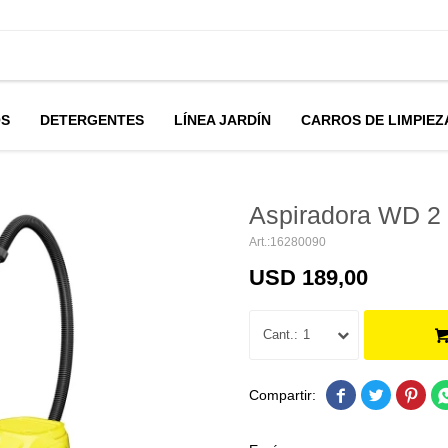
OS
DETERGENTES
LÍNEA JARDÍN
CARROS DE LIMPIEZ
Aspiradora WD 2
16280090
USD
189,00
1


