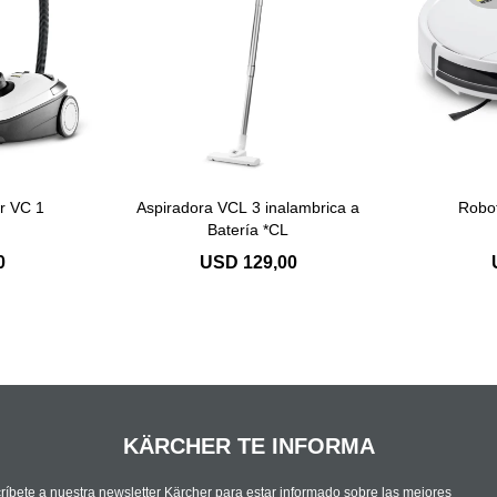
r VC 1
Aspiradora VCL 3 inalambrica a
Robo
Batería *CL
0
USD
129,00
KÄRCHER TE INFORMA
ríbete a nuestra newsletter Kärcher para estar informado sobre las mejores