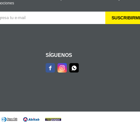
ociones
SUSCRIBIRM
SÍGUENOS


