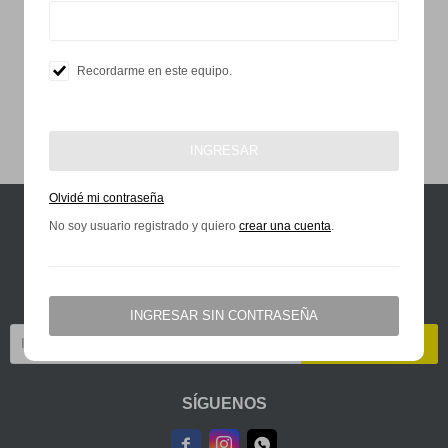
Recordarme en este equipo.
INGRESAR
Olvidé mi contraseña
No soy usuario registrado y quiero
crear una cuenta
.
KÄRCHER TE INFORMA
Suscríbete a nuestra newsletter Kärcher para estar informado sobre las
mejores promociones
INGRESAR SIN CONTRASEÑA
SUSCRIBIRME
SÍGUENOS


