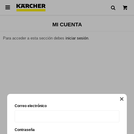

MI CUENTA
Para acceder a esta sección debes
iniciar sesión
.

Correo electrónico
Contraseña