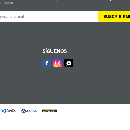
ociones
SUSCRIBIRM
SÍGUENOS


