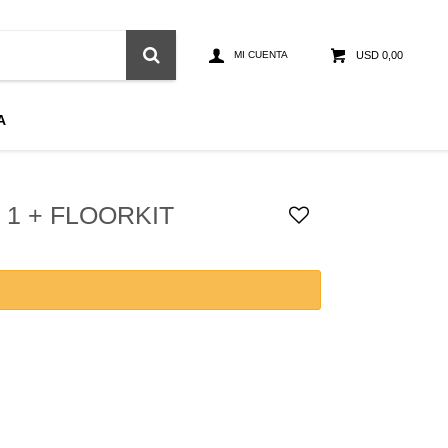
USD
0,00
A
 1 + FLOORKIT